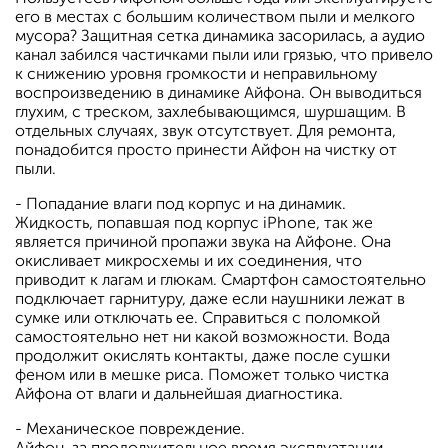
его в местах с большим количеством пыли и мелкого
мусора? Защитная сетка динамика засорилась, а аудио
канал забился частичками пыли или грязью, что привело
к снижению уровня громкости и неправильному
воспроизведению в динамике Айфона. Он выводиться
глухим, с треском, захлебывающимся, шуршащим. В
отдельных случаях, звук отсутствует. Для ремонта,
понадобится просто принести Айфон на чистку от
пыли.
- Попадание влаги под корпус и на динамик.
Жидкость, попавшая под корпус iPhone, так же
является причиной пропажи звука на Айфоне. Она
окисливает микросхемы и их соединения, что
приводит к лагам и глюкам. Смартфон самостоятельно
подключает гарнитуру, даже если наушники лежат в
сумке или отключать ее. Справиться с поломкой
самостоятельно нет ни какой возможности. Вода
продолжит окислять контакты, даже после сушки
феном или в мешке риса. Поможет только чистка
Айфона от влаги и дальнейшая диагностика.
- Механическое повреждение.
Айфон, за продолжительное время эксплуатации