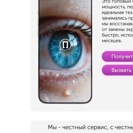
Это топовый 
мощность, пе
идеальная тех
занимались п
мы восстанав
от замены эк
быстро, испо
месяцев.
Получит
Вызвать
Мы - честный сервис, с честн