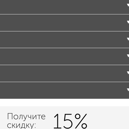
15%
Получите
скидку: