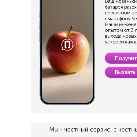
Ваш новенький
батарея разря
сервисном це
смартфону бе
Наши инженер
опытом от 3 
выхода новых
устроен кажд
Получит
Вызвать
Мы - честный сервис, с честн