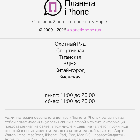
Планета
iPhone
Сервисный центр по ремонту Apple.
© 2009 - 2026
«planetiphone.ru»
Охотный Ряд
Спортивная
Таганская
ВДНХ
Китай-город
Киевская
пн-пт: 11:00 до 20:00
сб-вс: 11:00 до 20:00
Администрация сервисного центра «Планета iPhone» оставляет за
собой право изменять условия акций в любой момент. Информация,
представленная на сайте, в том числе и цены, не является публичной
офертой и носит исключительно ознакомительный характер. Apple
Watch, iMac, MacBook, iPhone, iPad, iPod, Mac OS— правообладатель
Apple Inc (Эпл Инк.) Представленные на сайте товарные знаки