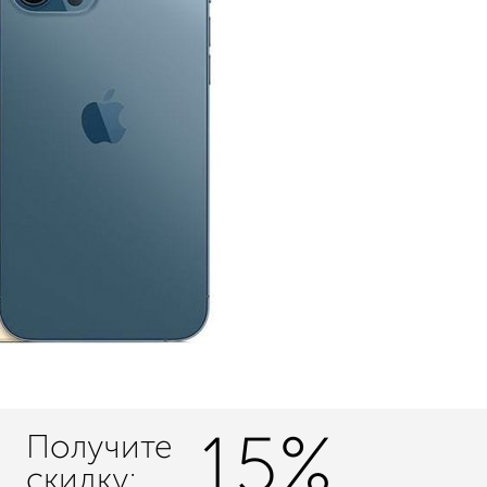
15%
Получите
скидку: