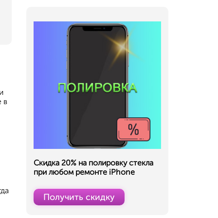
и
 в
Скидка 20% на полировку стекла
при любом ремонте iPhone
гда
Получить скидку