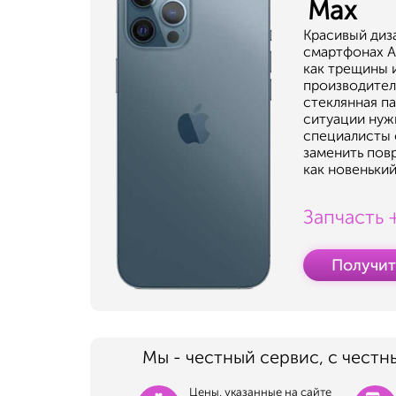
Max
Красивый диз
смартфонах Ap
как трещины 
производител
стеклянная па
ситуации нужн
специалисты 
заменить пов
как новенький
Запчасть 
Получит
Мы - честный сервис, с честн
Цены, указанные на сайте