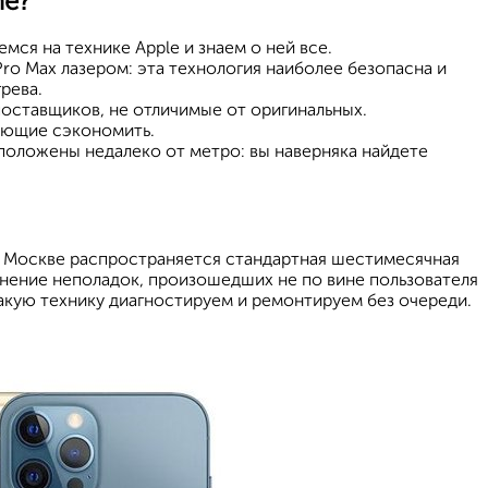
ne?
мся на технике Apple и знаем о ней все.
ro Max лазером: эта технология наиболее безопасна и
рева.
оставщиков, не отличимые от оригинальных.
ляющие сэкономить.
положены недалеко от метро: вы наверняка найдете
 в Москве распространяется стандартная шестимесячная
анение неполадок, произошедших не по вине пользователя
) Такую технику диагностируем и ремонтируем без очереди.