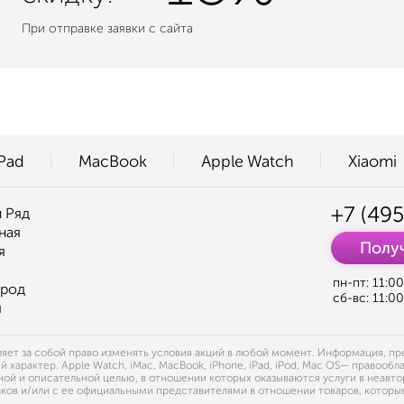
При отправке заявки с сайта
iPad
MacBook
Apple Watch
Xiaomi
+7 (495
 Ряд
ная
Получ
я
пн-пт: 11:0
ород
сб-вс: 11:0
я
ет за собой право изменять условия акций в любой момент. Информация, пред
арактер. Apple Watch, iMac, MacBook, iPhone, iPad, iPod, Mac OS— правообла
й и описательной целью, в отношении которых оказываются услуги в неавто
ов и/или с ее официальными представителями в отношении товаров, которые