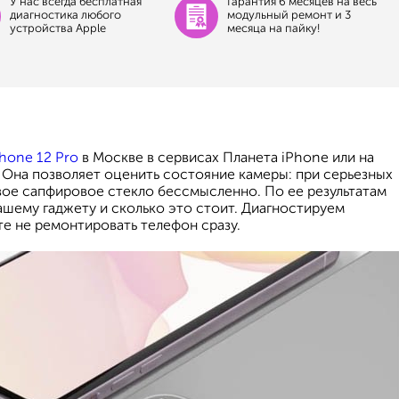
У нас всегда бесплатная
Гарантия 6 месяцев на весь
диагностика любого
модульный ремонт и 3
устройства Apple
месяца на пайку!
hone 12 Pro
в Москве в сервисах Планета iPhone или на
 Она позволяет оценить состояние камеры: при серьезных
вое сапфировое стекло бессмысленно. По ее результатам
ашему гаджету и сколько это стоит. Диагностируем
те не ремонтировать телефон сразу.