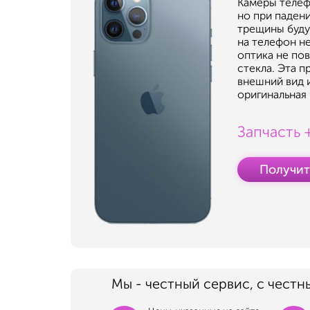
Камеры телеф
но при падени
трещины буду
на телефон не
оптика не по
стекла. Эта п
внешний вид 
оригинальная 
Запчасть 
Получит
Мы - честный сервис, с честн