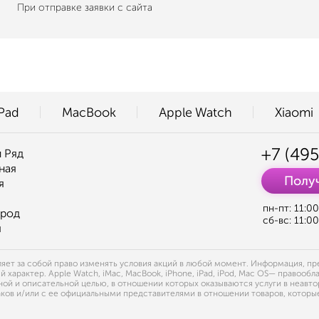
При отправке заявки с сайта
iPad
MacBook
Apple Watch
Xiaomi
+7 (495
 Ряд
ная
Получ
я
пн-пт: 11:0
ород
сб-вс: 11:0
я
ет за собой право изменять условия акций в любой момент. Информация, пред
арактер. Apple Watch, iMac, MacBook, iPhone, iPad, iPod, Mac OS— правообла
й и описательной целью, в отношении которых оказываются услуги в неавто
ов и/или с ее официальными представителями в отношении товаров, которые