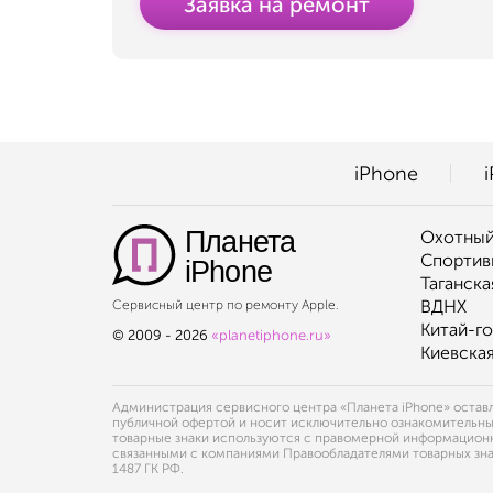
Заявка на ремонт
iPhone
Планета
Охотный
Спортив
iPhone
Таганска
ВДНХ
Сервисный центр по ремонту Apple.
Китай-г
© 2009 - 2026
«planetiphone.ru»
Киевска
Администрация сервисного центра «Планета iPhone» оставля
публичной офертой и носит исключительно ознакомительный х
товарные знаки используются с правомерной информационно
связанными с компаниями Правообладателями товарных знак
1487 ГК РФ.