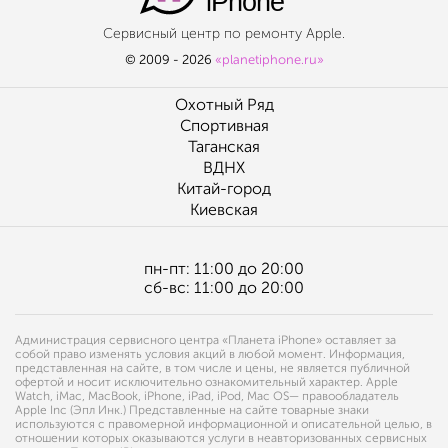
iPhone
Сервисный центр по ремонту Apple.
© 2009 - 2026
«planetiphone.ru»
Охотный Ряд
Спортивная
Таганская
ВДНХ
Китай-город
Киевская
пн-пт: 11:00 до 20:00
сб-вс: 11:00 до 20:00
Администрация сервисного центра «Планета iPhone» оставляет за
собой право изменять условия акций в любой момент. Информация,
представленная на сайте, в том числе и цены, не является публичной
офертой и носит исключительно ознакомительный характер. Apple
Watch, iMac, MacBook, iPhone, iPad, iPod, Mac OS— правообладатель
Apple Inc (Эпл Инк.) Представленные на сайте товарные знаки
используются с правомерной информационной и описательной целью, в
отношении которых оказываются услуги в неавторизованных сервисных