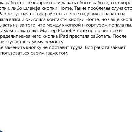
ла работать не корректно и давать сбои в работе, то, скоре
нопки, либо шлейфа кнопки Home. Такие проблемы случают
iPad могут начать так работать после падения аппарата на
пала влага и окислила контакты кнопки Home, но чаще кноп
ывать из-за того, что между кнопкой и корпусом попала пы
 самом толкателю. Мастер PlanetiPhone проверит все и
ределит из-за чего кнопка iPad престала работать. После
приступает к самому ремонту.
e заменить кнопку не составит труда. Вся работа займет
 пользоваться своим гаджетом.