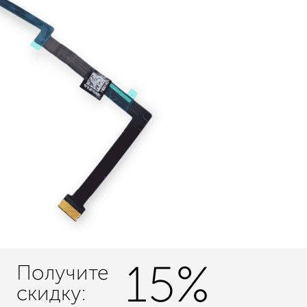
15%
Получите
скидку: