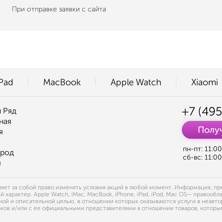
При отправке заявки с сайта
iPad
MacBook
Apple Watch
Xiaomi
+7 (495
 Ряд
ная
Получ
я
пн-пт: 11:0
ород
сб-вс: 11:0
я
ет за собой право изменять условия акций в любой момент. Информация, пред
арактер. Apple Watch, iMac, MacBook, iPhone, iPad, iPod, Mac OS— правообла
й и описательной целью, в отношении которых оказываются услуги в неавто
ов и/или с ее официальными представителями в отношении товаров, которые