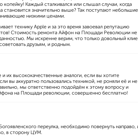
копейку! Каждый сталкивался или слышал случаи, когда
она становится значительно выше? Так поступают небольшие
манивающие низкими ценами.
ивает технику Apple и за это время завоевал репутацию
тов! Стоимость ремонта Айфон на Площади Революции не
анностью. Мы искренне верим, что только довольный клие
советовать друзьям, и родным.
и их высококачественные аналоги, если вы хотите
сли вы аккуратно пользовались техникой, не роняли её и не
равильно, мы ответственно подойдём к этому вопросу и
йфона на Площади революции, совершенно бесплатно!
 Богоявленского переулка, необходимо повернуть направо, 
во, в сторону ЦУМ.