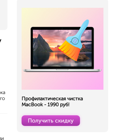
у
рка
го
Профилактическая чистка
MacBook - 1990 руб!
Получить скидку
ли